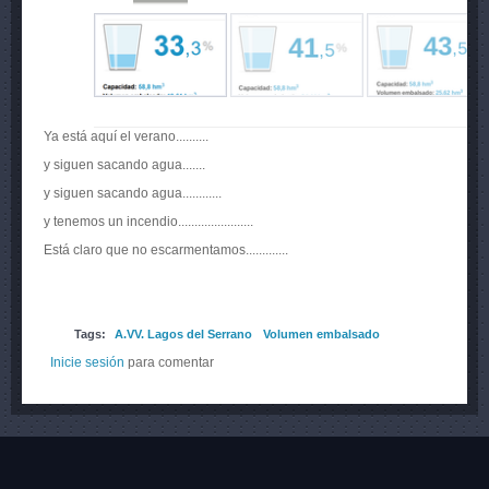
Ya está aquí el verano..........
y siguen sacando agua.......
y siguen sacando agua............
y tenemos un incendio.......................
Está claro que no escarmentamos.............
Tags:
A.VV. Lagos del Serrano
Volumen embalsado
Inicie sesión
para comentar