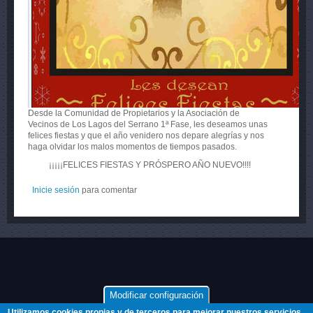
Desde la Comunidad de Propietarios y la Asociación de
Vecinos de Los Lagos del Serrano 1ª Fase, les deseamos unas
felices fiestas y que el año venidero nos depare alegrías y nos
haga olvidar los malos momentos de tiempos pasados.
¡¡¡¡¡FELICES FIESTAS Y PRÓSPERO AÑO NUEVO!!!!
Inicie sesión
para comentar
Modificar configuración
Utilizamos cookies propias y de terceros para mejorar nuestros servicios,