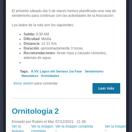
El próximo sábado día 5 de marzo hemos planificado una ruta de
senderismo para continuar con las actividades de la Asociación.
Los datos de la ruta son los siguientes:
Salida:
9:30 AM
Dificultad
: Media
Distancia
: 12.31 Km.
Duración
: aproximadamente 3 horas.
Recomendaciones
: llevar ropa y calzado cómodos,
además de agua.
Tags:
A.VV. Lagos del Serrano 1ra Fase
Senderismo
Naturaleza
Actividades
Inicie sesión
para comentar
Leer más
sobre Rut
de
senderis
el 5 de
marzo
Ornitología 2
Enviado por
Rubén
el Mar, 07/12/2021 - 21:38
Ver la
Ver la imágen
Ver la imágen completa
Ver la imágen c
imágen
completa