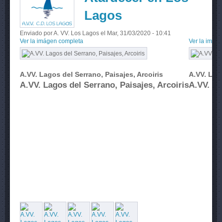
Lagos
Enviado por
A. VV. Los Lagos
el Mar, 31/03/2020 - 10:41
Ver la imágen completa
Ver la imág
A.VV. Lagos del Serrano, Paisajes, Arcoiris
A.VV. Lag
A.VV. Lagos del Serrano, Paisajes, Arcoiris
A.VV. La