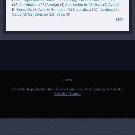
(43)
Actividades
(26)
Ambigú
(4)
Asociación de Vecinos
(3)
Ayto de
El Ronquillo
(3)
Ayto El Ronquillo
(3)
Naturaleza
(10)
Navidad
(5)
Salud
(3)
Senderismo
(16)
Yoga
(6)
Más
Foros
Ported to Drupal for the Open Source Community by
Drupalizing
, a Project of
More than Themes