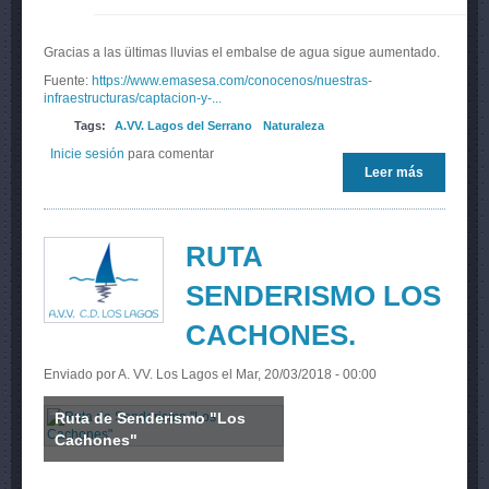
Gracias a las ültimas lluvias el embalse de agua sigue aumentado.
Fuente:
https://www.emasesa.com/conocenos/nuestras-
infraestructuras/captacion-y-...
Tags:
A.VV. Lagos del Serrano
Naturaleza
Inicie sesión
para comentar
Leer más
sobre
Volumen
Almacena
del Embal
de Cala
RUTA
SENDERISMO LOS
CACHONES.
Enviado por
A. VV. Los Lagos
el Mar, 20/03/2018 - 00:00
Ruta de Senderismo "Los
Cachones"