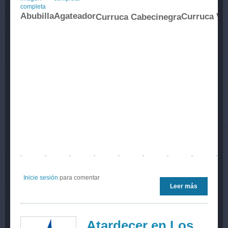
completa
Abubilla
Agateador
Curruca VS 
Curruca Cabecinegra
Inicie sesión
para comentar
Leer más
sobre
Ornitologí
2
Atardecer en Los