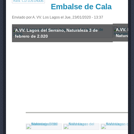
Embalse de Cala
Enviado por
A. VV. Los Lagos
el Jue, 23/01/2020 - 13:37
A.VV. La
A.VV. Lagos del Serrano, Naturaleza 3 de
Naturale
febrero de 2.020