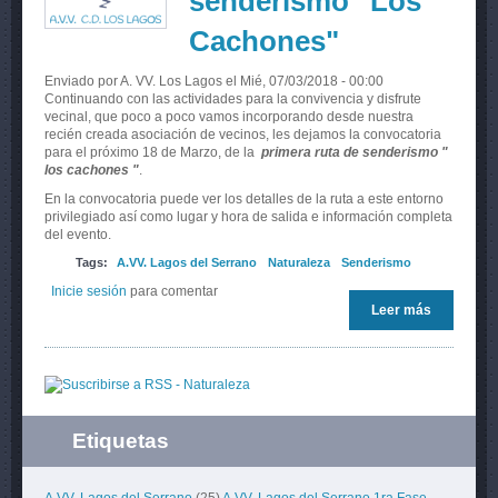
senderismo "Los
Cachones"
Enviado por
A. VV. Los Lagos
el Mié, 07/03/2018 - 00:00
Continuando con las actividades para la convivencia y disfrute
vecinal, que poco a poco vamos incorporando desde nuestra
recién creada asociación de vecinos, les dejamos la convocatoria
para el próximo 18 de Marzo, de la
primera ruta de senderismo "
los cachones "
.
En la convocatoria puede ver los detalles de la ruta a este entorno
privilegiado así como lugar y hora de salida e información completa
del evento.
Tags:
A.VV. Lagos del Serrano
Naturaleza
Senderismo
Inicie sesión
para comentar
Leer más
sobre
Primera
ruta de
senderis
"Los
Cachones
Etiquetas
A.VV. Lagos del Serrano
(25)
A.VV. Lagos del Serrano 1ra Fase