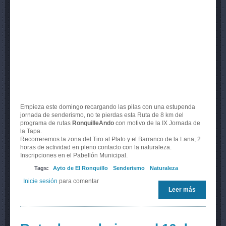
Empieza este domingo recargando las pilas con una estupenda
jornada de senderismo, no te pierdas esta Ruta de 8 km del
programa de rutas
RonquilleAndo
con motivo de la IX Jornada de
la Tapa.
Recorreremos la zona del Tiro al Plato y el Barranco de la Lana, 2
horas de actividad en pleno contacto con la naturaleza.
Inscripciones en el Pabellón Municipal.
Tags:
Ayto de El Ronquillo
Senderismo
Naturaleza
Inicie sesión
para comentar
Leer más
sobre
Ronquille
22 de may