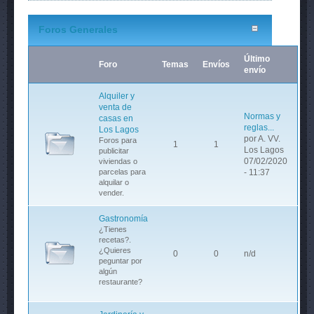
Foros Generales
Último
Foro
Temas
Envíos
envío
Alquiler y
venta de
Normas y
casas en
reglas...
Los Lagos
por
A. VV.
Foros para
1
1
Los Lagos
publicitar
07/02/2020
viviendas o
parcelas para
- 11:37
alquilar o
vender.
Gastronomía
¿Tienes
recetas?.
¿Quieres
0
0
n/d
peguntar por
algún
restaurante?