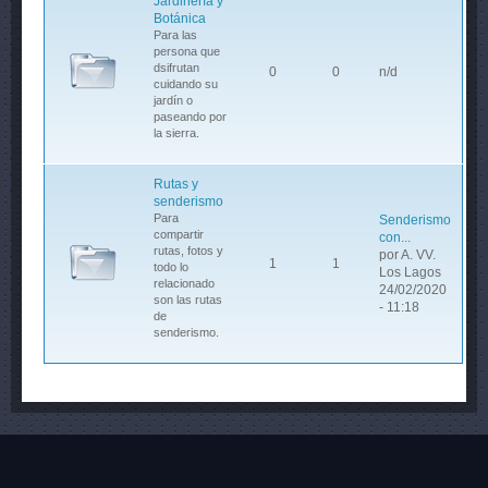
Jardinería y
Botánica
Para las
persona que
dsifrutan
0
0
n/d
cuidando su
jardín o
paseando por
la sierra.
Rutas y
senderismo
Para
Senderismo
compartir
con...
rutas, fotos y
por
A. VV.
1
1
todo lo
Los Lagos
relacionado
24/02/2020
son las rutas
- 11:18
de
senderismo.