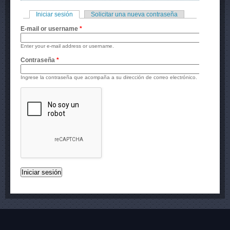
Iniciar sesión
(solapa activa)
Solicitar una nueva contraseña
Solapas principales
E-mail or username
*
Enter your e-mail address or username.
Contraseña
*
Ingrese la contraseña que acompaña a su dirección de correo electrónico.