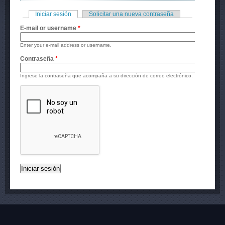
Iniciar sesión
(solapa activa)
Solicitar una nueva contraseña
Solapas principales
E-mail or username
*
Enter your e-mail address or username.
Contraseña
*
Ingrese la contraseña que acompaña a su dirección de correo electrónico.