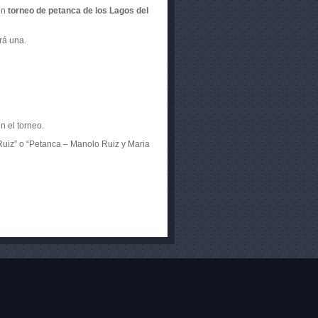
un
torneo de petanca de los Lagos del
rá una.
n el torneo.
 Ruiz” o “Petanca – Manolo Ruiz y Maria