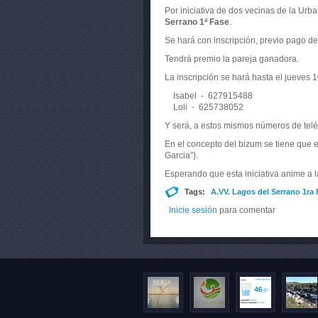
Por iniciativa de dos vecinas de la Urb
Serrano 1ª Fase
.
Se hará con inscripción, previo pago de 
Tendrá premio la pareja ganadora.
La inscripción se hará hasta el jueves 1
Isabel - 627915488
Loli - 625738052
Y será, a estos mismos números de teléf
En el concepto del bizum se tiene que e
Garcia”).
Esperando que esta iniciativa anime a l
Tags:
A.VV. Lagos del Serrano 1ra
Inicie sesión
para comentar